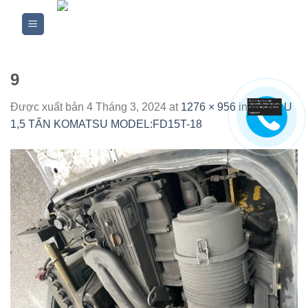
Skip
to
content
9
Được xuất bản
4 Tháng 3, 2024
at
1276 × 956
in
XE DẦU
1,5 TẤN KOMATSU MODEL:FD15T-18