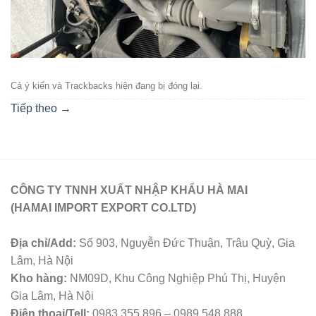
Cả ý kiến ​​và Trackbacks hiện đang bị đóng lại.
Tiếp theo
→
CÔNG TY TNNH XUẤT NHẬP KHẨU HÀ MAI
(HAMAI IMPORT EXPORT CO.LTD)
Địa chỉ/Add:
Số 903, Nguyễn Đức Thuận, Trâu Quỳ, Gia
Lâm, Hà Nội
Kho hàng:
NM09D, Khu Công Nghiệp Phú Thị, Huyện
Gia Lâm, Hà Nội
Điện thoại/Tell:
0983 355 896 – 0989 548 888