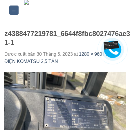
Skip
to
content
z4388477219781_6644f8fbc8027476ae
1-1
Được xuất bản
30 Tháng 5, 2023
at
1280 × 960
in
XE
ĐIỆN KOMATSU 2,5 TẤN