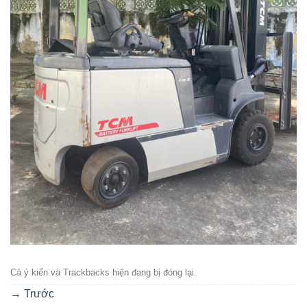
Cả ý kiến ​​và Trackbacks hiện đang bị đóng lại.
→
Trước