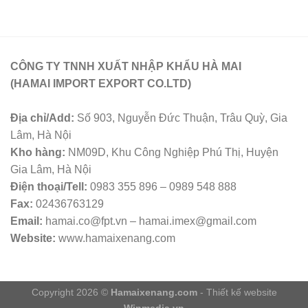
CÔNG TY TNNH XUẤT NHẬP KHẨU HÀ MAI
(HAMAI IMPORT EXPORT CO.LTD)
Địa chỉ/Add:
Số 903, Nguyễn Đức Thuận, Trâu Quỳ, Gia
Lâm, Hà Nội
Kho hàng:
NM09D, Khu Công Nghiệp Phú Thị, Huyện
Gia Lâm, Hà Nội
Điện thoại/Tell:
0983 355 896 – 0989 548 888
Fax:
02436763129
Email:
hamai.co@fpt.vn – hamai.imex@gmail.com
Website:
www.hamaixenang.com
Copyright 2026 ©
Hamaixenang.com
- Thiết kế website