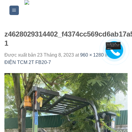
Skip
to
content
z4628029314402_f4374cc569cd6ab17a
1
Được xuất bản
23 Tháng 8, 2023
at
960 × 1280
in
XE
ĐIỆN TCM 2T FB20-7