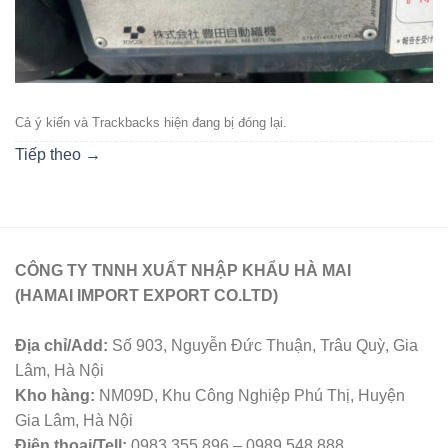
Cả ý kiến ​​và Trackbacks hiện đang bị đóng lại.
Tiếp theo
→
CÔNG TY TNNH XUẤT NHẬP KHẨU HÀ MAI
(HAMAI IMPORT EXPORT CO.LTD)
Địa chỉ/Add:
Số 903, Nguyễn Đức Thuận, Trâu Quỳ, Gia
Lâm, Hà Nội
Kho hàng:
NM09D, Khu Công Nghiệp Phú Thị, Huyện
Gia Lâm, Hà Nội
Điện thoại/Tell:
0983 355 896 – 0989 548 888