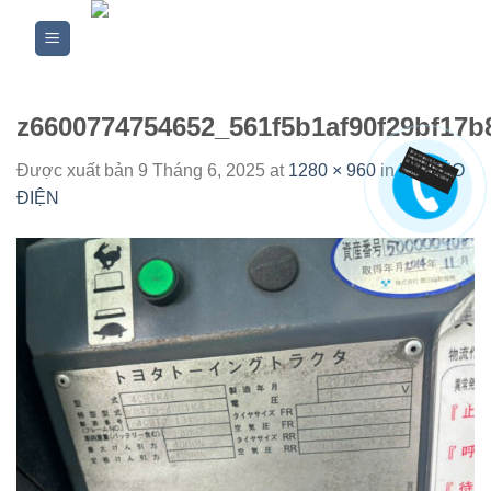
Skip
to
content
z6600774754652_561f5b1af90f29bf17
Được xuất bản
9 Tháng 6, 2025
at
1280 × 960
in
XE KÉO
ĐIỆN