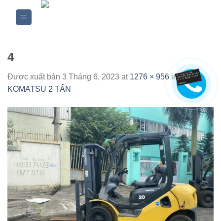
Skip
to
content
4
Được xuất bản
3 Tháng 6, 2023
at
1276 × 956
in
XE
KOMATSU 2 TẤN