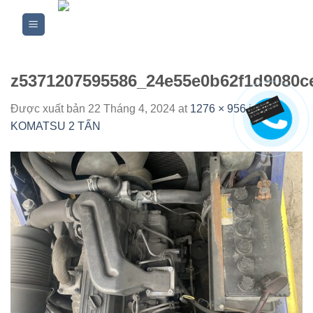
Skip
to
content
z5371207595586_24e55e0b62f1d9080c
Được xuất bản
22 Tháng 4, 2024
at
1276 × 956
in
XE
KOMATSU 2 TẤN