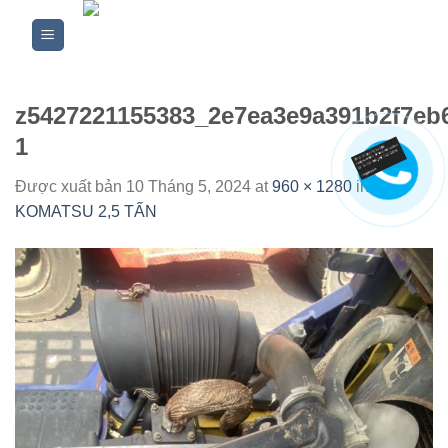
Skip
to
content
z5427221155383_2e7ea3e9a391b2f7eb
1
Được xuất bản
10 Tháng 5, 2024
at
960 × 1280
in
XE
KOMATSU 2,5 TẤN