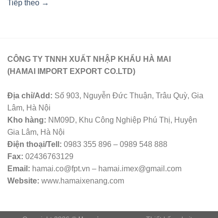
Tiếp theo
→
CÔNG TY TNNH XUẤT NHẬP KHẨU HÀ MAI
(HAMAI IMPORT EXPORT CO.LTD)
Địa chỉ/Add:
Số 903, Nguyễn Đức Thuận, Trâu Quỳ, Gia
Lâm, Hà Nội
Kho hàng:
NM09D, Khu Công Nghiệp Phú Thị, Huyện
Gia Lâm, Hà Nội
Điện thoại/Tell:
0983 355 896 – 0989 548 888
Fax:
02436763129
Email:
hamai.co@fpt.vn – hamai.imex@gmail.com
Website:
www.hamaixenang.com