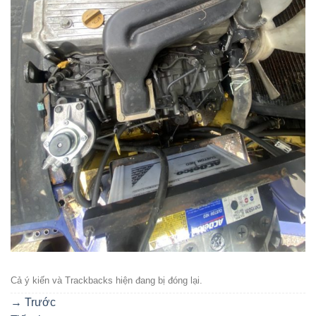
Cả ý kiến ​​và Trackbacks hiện đang bị đóng lại.
→
Trước