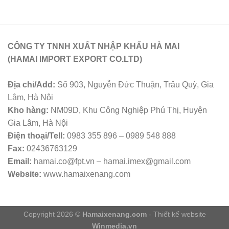
CÔNG TY TNNH XUẤT NHẬP KHẨU HÀ MAI
(HAMAI IMPORT EXPORT CO.LTD)
Địa chỉ/Add:
Số 903, Nguyễn Đức Thuận, Trâu Quỳ, Gia
Lâm, Hà Nội
Kho hàng:
NM09D, Khu Công Nghiệp Phú Thị, Huyện
Gia Lâm, Hà Nội
Điện thoại/Tell:
0983 355 896 – 0989 548 888
Fax:
02436763129
Email:
hamai.co@fpt.vn – hamai.imex@gmail.com
Website:
www.hamaixenang.com
Copyright 2026 ©
Hamaixenang.com
- Thiết kế website
Winmedia.vn