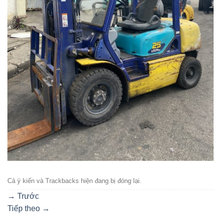
Cả ý kiến ​​và Trackbacks hiện đang bị đóng lại.
→
Trước
Tiếp theo
→