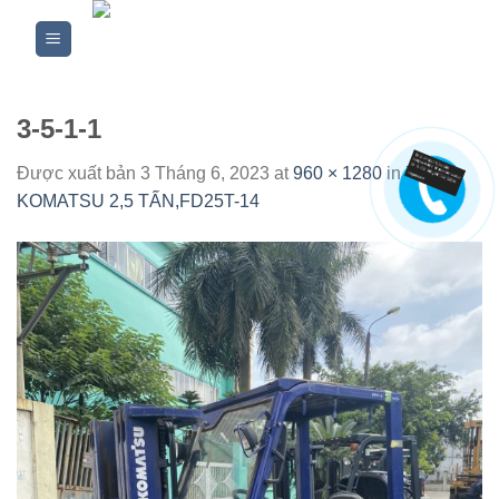
Skip
to
content
3-5-1-1
Được xuất bản
3 Tháng 6, 2023
at
960 × 1280
in
XE
KOMATSU 2,5 TẤN,FD25T-14