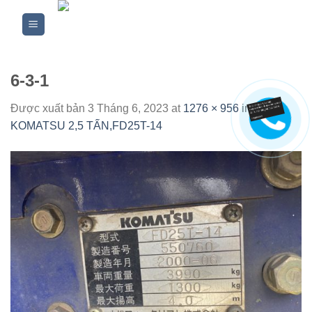
Skip
to
content
6-3-1
Được xuất bản
3 Tháng 6, 2023
at
1276 × 956
in
XE
KOMATSU 2,5 TẤN,FD25T-14