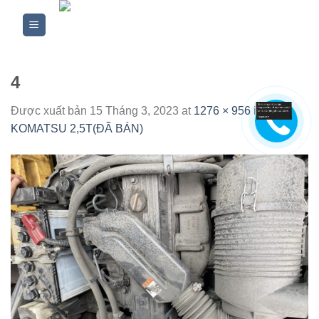
Skip
to
content
4
Được xuất bản
15 Tháng 3, 2023
at
1276 × 956
in
XE
KOMATSU 2,5T(ĐÃ BÁN)