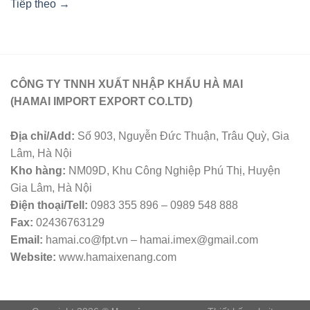
Tiếp theo
→
CÔNG TY TNNH XUẤT NHẬP KHẨU HÀ MAI
(HAMAI IMPORT EXPORT CO.LTD)
Địa chỉ/Add:
Số 903, Nguyễn Đức Thuận, Trâu Quỳ, Gia
Lâm, Hà Nội
Kho hàng:
NM09D, Khu Công Nghiệp Phú Thị, Huyện
Gia Lâm, Hà Nội
Điện thoại/Tell:
0983 355 896 – 0989 548 888
Fax:
02436763129
Email:
hamai.co@fpt.vn – hamai.imex@gmail.com
Website:
www.hamaixenang.com