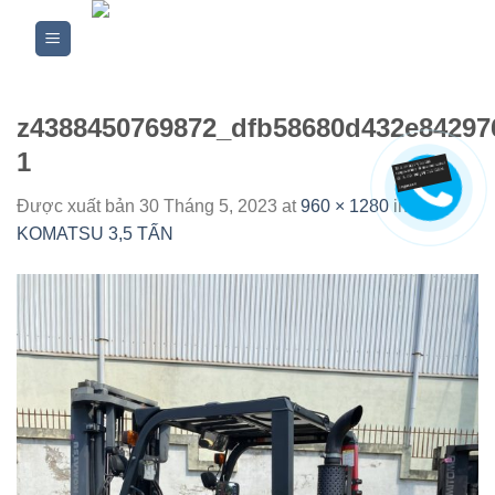
Skip
to
content
z4388450769872_dfb58680d432e84297
1
Được xuất bản
30 Tháng 5, 2023
at
960 × 1280
in
XE
KOMATSU 3,5 TẤN