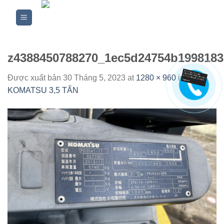
Skip
to
content
z4388450788270_1ec5d24754b199818
Được xuất bản
30 Tháng 5, 2023
at
1280 × 960
in
XE
KOMATSU 3,5 TẤN