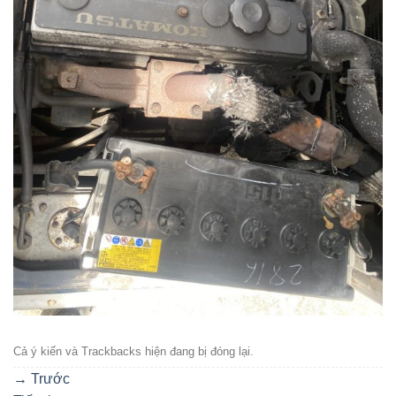
Cả ý kiến ​​và Trackbacks hiện đang bị đóng lại.
→
Trước