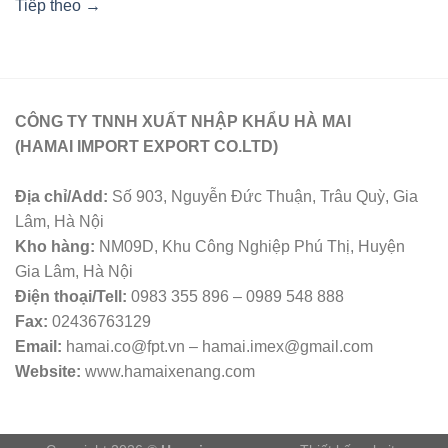
Tiếp theo
→
CÔNG TY TNNH XUẤT NHẬP KHẨU HÀ MAI
(HAMAI IMPORT EXPORT CO.LTD)
Địa chỉ/Add:
Số 903, Nguyễn Đức Thuận, Trâu Quỳ, Gia
Lâm, Hà Nội
Kho hàng:
NM09D, Khu Công Nghiệp Phú Thị, Huyện
Gia Lâm, Hà Nội
Điện thoại/Tell:
0983 355 896 – 0989 548 888
Fax:
02436763129
Email:
hamai.co@fpt.vn – hamai.imex@gmail.com
Website:
www.hamaixenang.com