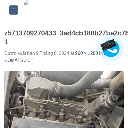
Skip
to
content
z5713709270433_3ad4cb180b27be2c78
1
Được xuất bản
9 Tháng 8, 2024
at
960 × 1280
in
XE
KOMATSU 3T