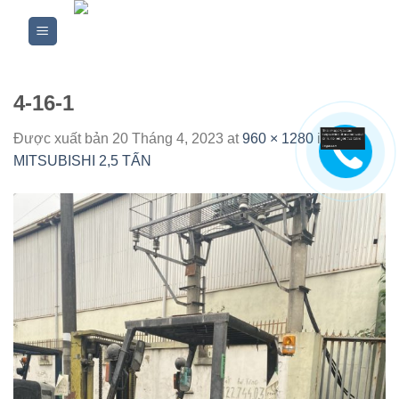
Skip
to
content
4-16-1
Được xuất bản
20 Tháng 4, 2023
at
960 × 1280
in
XE
MITSUBISHI 2,5 TẤN