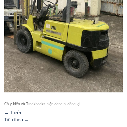
Cả ý kiến ​​và Trackbacks hiện đang bị đóng lại.
→
Trước
Tiếp theo
→