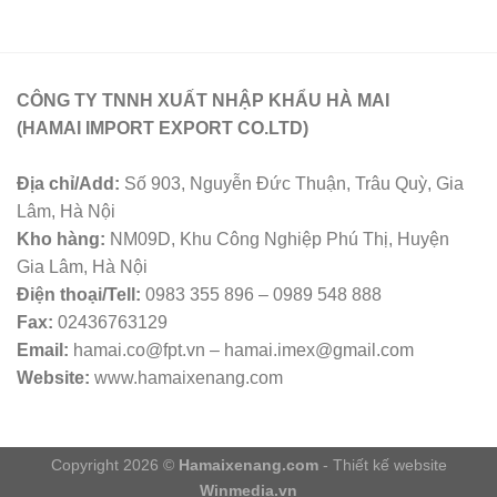
CÔNG TY TNNH XUẤT NHẬP KHẨU HÀ MAI
(HAMAI IMPORT EXPORT CO.LTD)
Địa chỉ/Add:
Số 903, Nguyễn Đức Thuận, Trâu Quỳ, Gia
Lâm, Hà Nội
Kho hàng:
NM09D, Khu Công Nghiệp Phú Thị, Huyện
Gia Lâm, Hà Nội
Điện thoại/Tell:
0983 355 896 – 0989 548 888
Fax:
02436763129
Email:
hamai.co@fpt.vn – hamai.imex@gmail.com
Website:
www.hamaixenang.com
Copyright 2026 ©
Hamaixenang.com
- Thiết kế website
Winmedia.vn