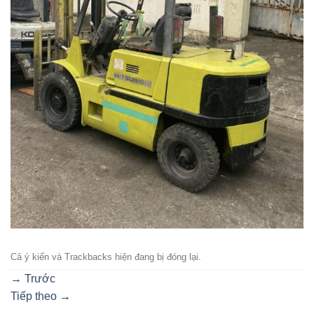
Cả ý kiến ​​và Trackbacks hiện đang bị đóng lại.
→
Trước
Tiếp theo
→