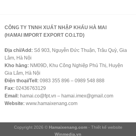
CÔNG TY TNNH XUẤT NHẬP KHẨU HÀ MAI
(HAMAI IMPORT EXPORT CO.LTD)
Địa chỉ/Add:
Số 903, Nguyễn Đức Thuận, Trâu Quỳ, Gia
Lâm, Hà Nội
Kho hàng:
NM09D, Khu Công Nghiệp Phú Thị, Huyện
Gia Lâm, Hà Nội
Điện thoại/Tell:
0983 355 896 – 0989 548 888
Fax:
02436763129
Email:
hamai.co@fpt.vn – hamai.imex@gmail.com
Website:
www.hamaixenang.com
Copyright 2026 ©
Hamaixenang.com
- Thiết kế website
Winmedia.vn