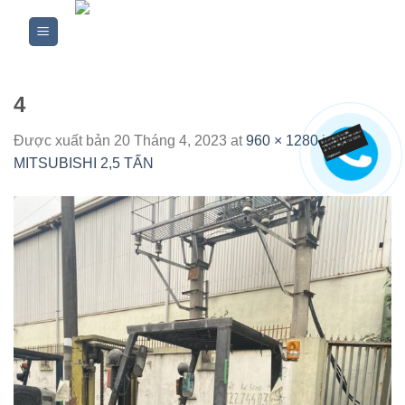
Skip
to
content
4
Được xuất bản
20 Tháng 4, 2023
at
960 × 1280
in
XE
MITSUBISHI 2,5 TẤN