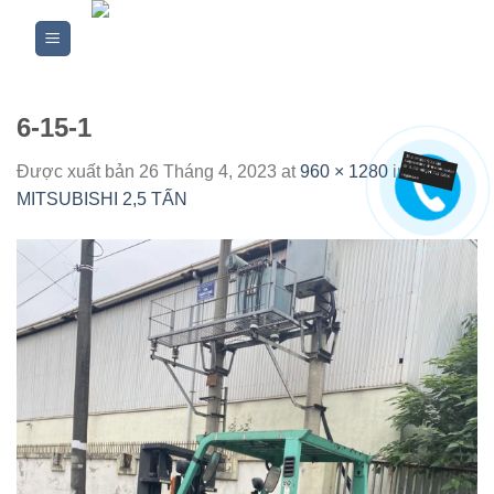
Skip
to
content
6-15-1
Được xuất bản
26 Tháng 4, 2023
at
960 × 1280
in
XE
MITSUBISHI 2,5 TẤN