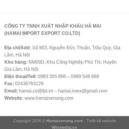
CÔNG TY TNNH XUẤT NHẬP KHẨU HÀ MAI
(HAMAI IMPORT EXPORT CO.LTD)
Địa chỉ/Add:
Số 903, Nguyễn Đức Thuận, Trâu Quỳ, Gia
Lâm, Hà Nội
Kho hàng:
NM09D, Khu Công Nghiệp Phú Thị, Huyện
Gia Lâm, Hà Nội
Điện thoại/Tell:
0983 355 896 – 0989 548 888
Fax:
02436763129
Email:
hamai.co@fpt.vn – hamai.imex@gmail.com
Website:
www.hamaixenang.com
Copyright 2026 ©
Hamaixenang.com
- Thiết kế website
Winmedia.vn