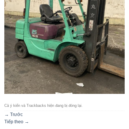
Cả ý kiến ​​và Trackbacks hiện đang bị đóng lại.
→
Trước
Tiếp theo
→