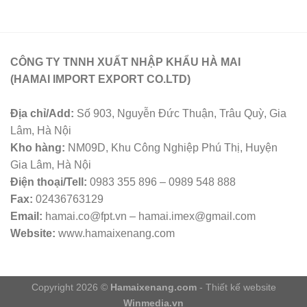
CÔNG TY TNNH XUẤT NHẬP KHẨU HÀ MAI
(HAMAI IMPORT EXPORT CO.LTD)
Địa chỉ/Add:
Số 903, Nguyễn Đức Thuận, Trâu Quỳ, Gia
Lâm, Hà Nội
Kho hàng:
NM09D, Khu Công Nghiệp Phú Thị, Huyện
Gia Lâm, Hà Nội
Điện thoại/Tell:
0983 355 896 – 0989 548 888
Fax:
02436763129
Email:
hamai.co@fpt.vn – hamai.imex@gmail.com
Website:
www.hamaixenang.com
Copyright 2026 ©
Hamaixenang.com
- Thiết kế website
Winmedia.vn