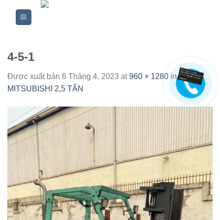
Skip
to
content
4-5-1
Được xuất bản
6 Tháng 4, 2023
at
960 × 1280
in
XE
MITSUBISHI 2,5 TẤN