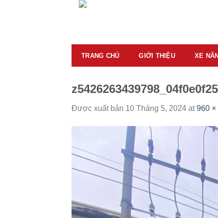
Skip
to
content
TRANG CHỦ
GIỚI THIỆU
XE NÂ
z5426263439798_04f0e0f25
Được xuất bản
10 Tháng 5, 2024
at
960 ×