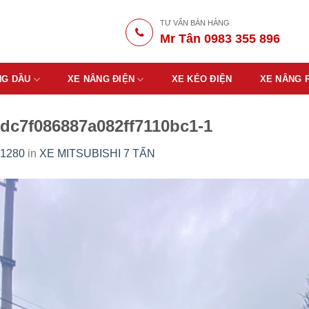
TƯ VẤN BÁN HÀNG
Mr Tân 0983 355 896
NG DẦU
XE NÂNG ĐIỆN
XE KÉO ĐIỆN
XE NÂNG 
dc7f086887a082ff7110bc1-1
 1280
in
XE MITSUBISHI 7 TẤN