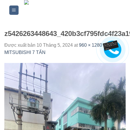
Skip
to
content
z5426263448643_420b3cf795fdc4f23a
Được xuất bản
10 Tháng 5, 2024
at
960 × 1280
in
XE
MITSUBISHI 7 TẤN