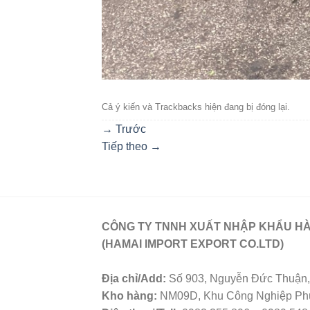
Cả ý kiến ​​và Trackbacks hiện đang bị đóng lại.
→
Trước
Tiếp theo
→
CÔNG TY TNNH XUẤT NHẬP KHẨU HÀ
(HAMAI IMPORT EXPORT CO.LTD)
Địa chỉ/Add:
Số 903, Nguyễn Đức Thuận, 
Kho hàng:
NM09D, Khu Công Nghiệp Phú 