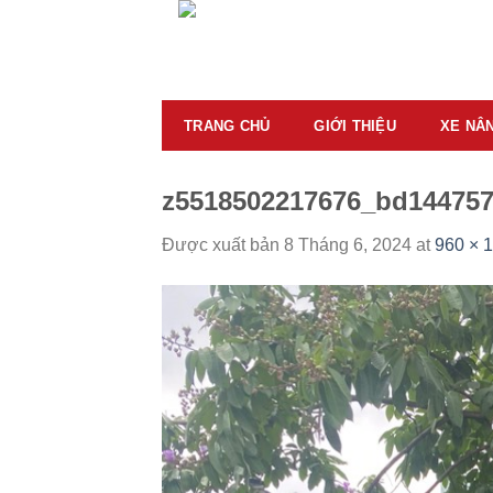
Skip
to
content
TRANG CHỦ
GIỚI THIỆU
XE NÂ
z5518502217676_bd144757
Được xuất bản
8 Tháng 6, 2024
at
960 × 