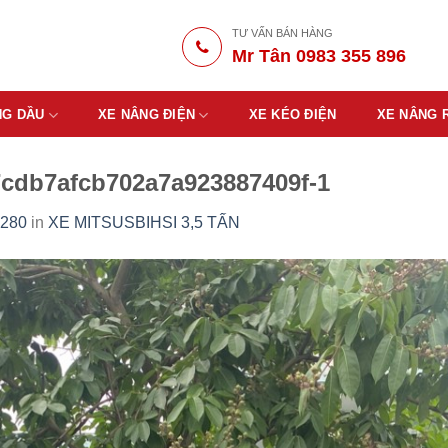
TƯ VẤN BÁN HÀNG
Mr Tân 0983 355 896
NG DẦU
XE NÂNG ĐIỆN
XE KÉO ĐIỆN
XE NÂNG 
cdb7afcb702a7a923887409f-1
1280
in
XE MITSUSBIHSI 3,5 TẤN