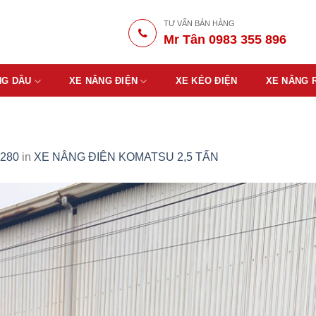
TƯ VẤN BÁN HÀNG
Mr Tân 0983 355 896
NG DẦU
XE NÂNG ĐIỆN
XE KÉO ĐIỆN
XE NÂNG 
1280
in
XE NÂNG ĐIỆN KOMATSU 2,5 TẤN