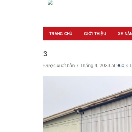
Skip
to
content
TRANG CHỦ
GIỚI THIỆU
XE NÂ
3
Được xuất bản
7 Tháng 4, 2023
at
960 × 