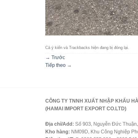
Cả ý kiến ​​và Trackbacks hiện đang bị đóng lại.
→
Trước
Tiếp theo
→
CÔNG TY TNNH XUẤT NHẬP KHẨU HÀ
(HAMAI IMPORT EXPORT CO.LTD)
Địa chỉ/Add:
Số 903, Nguyễn Đức Thuận, 
Kho hàng:
NM09D, Khu Công Nghiệp Phú 