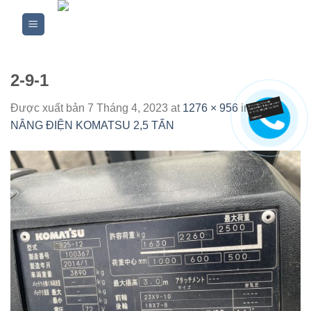
Skip
to
content
2-9-1
Được xuất bản
7 Tháng 4, 2023
at
1276 × 956
in
XE
NÂNG ĐIỆN KOMATSU 2,5 TẤN