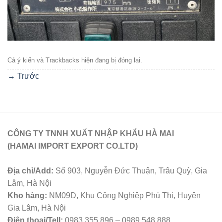
Cả ý kiến ​​và Trackbacks hiện đang bị đóng lại.
→
Trước
CÔNG TY TNNH XUẤT NHẬP KHẨU HÀ MAI
(HAMAI IMPORT EXPORT CO.LTD)
Địa chỉ/Add:
Số 903, Nguyễn Đức Thuận, Trâu Quỳ, Gia
Lâm, Hà Nội
Kho hàng:
NM09D, Khu Công Nghiệp Phú Thị, Huyện
Gia Lâm, Hà Nội
Điện thoại/Tell:
0983 355 896 – 0989 548 888