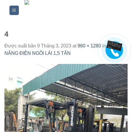
Skip
to
content
4
Được xuất bản
9 Tháng 3, 2023
at
960 × 1280
in
XE
NÂNG ĐIỆN NGỒI LÁI 1,5 TẤN