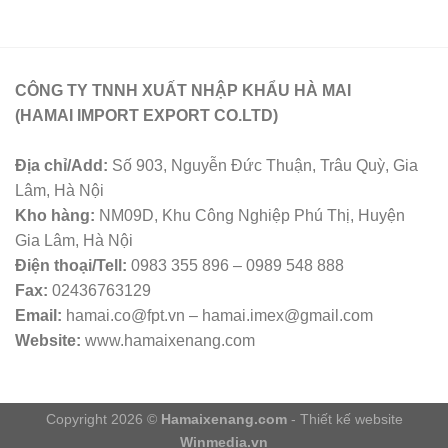
CÔNG TY TNNH XUẤT NHẬP KHẨU HÀ MAI
(HAMAI IMPORT EXPORT CO.LTD)
Địa chỉ/Add:
Số 903, Nguyễn Đức Thuận, Trâu Quỳ, Gia
Lâm, Hà Nội
Kho hàng:
NM09D, Khu Công Nghiệp Phú Thị, Huyện
Gia Lâm, Hà Nội
Điện thoại/Tell:
0983 355 896 – 0989 548 888
Fax:
02436763129
Email:
hamai.co@fpt.vn – hamai.imex@gmail.com
Website:
www.hamaixenang.com
Copyright 2026 ©
Hamaixenang.com
- Thiết kế website
Winmedia.vn