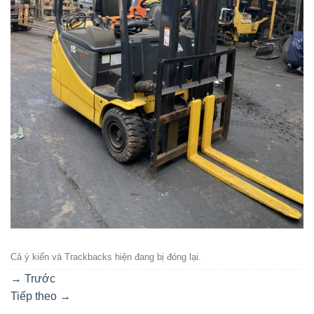
Cả ý kiến ​​và Trackbacks hiện đang bị đóng lại.
→
Trước
Tiếp theo
→