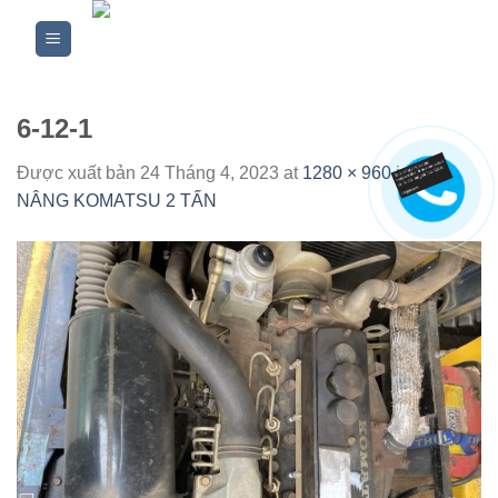
Skip
to
content
6-12-1
Được xuất bản
24 Tháng 4, 2023
at
1280 × 960
in
XE
NÂNG KOMATSU 2 TẤN