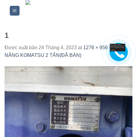
Skip
to
content
1
Được xuất bản
24 Tháng 4, 2023
at
1276 × 956
in
XE
NÂNG KOMATSU 2 TẤN(ĐÃ BÁN)