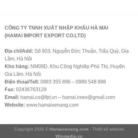
CÔNG TY TNNH XUẤT NHẬP KHẨU HÀ MAI
(HAMAI IMPORT EXPORT CO.LTD)
Địa chỉ/Add:
Số 903, Nguyễn Đức Thuận, Trâu Quỳ, Gia
Lâm, Hà Nội
Kho hàng:
NM09D, Khu Công Nghiệp Phú Thị, Huyện
Gia Lâm, Hà Nội
Điện thoại/Tell:
0983 355 896 – 0989 548 888
Fax:
02436763129
Email:
hamai.co@fpt.vn – hamai.imex@gmail.com
Website:
www.hamaixenang.com
Copyright 2026 ©
Hamaixenang.com
- Thiết kế website
Winmedia.vn