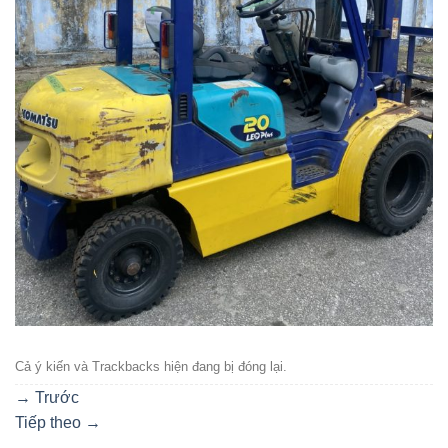
Cả ý kiến ​​và Trackbacks hiện đang bị đóng lại.
→
Trước
Tiếp theo
→