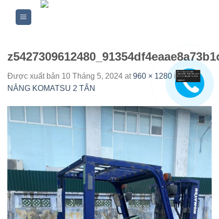
Skip
to
content
z5427309612480_91354df4eaae8a73b1
Được xuất bản
10 Tháng 5, 2024
at
960 × 1280
in
XE
NÂNG KOMATSU 2 TẤN