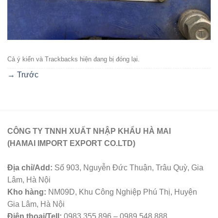
Cả ý kiến ​​và Trackbacks hiện đang bị đóng lại.
→
Trước
CÔNG TY TNNH XUẤT NHẬP KHẨU HÀ MAI
(HAMAI IMPORT EXPORT CO.LTD)
Địa chỉ/Add:
Số 903, Nguyễn Đức Thuận, Trâu Quỳ, Gia
Lâm, Hà Nội
Kho hàng:
NM09D, Khu Công Nghiệp Phú Thị, Huyện
Gia Lâm, Hà Nội
Điện thoại/Tell:
0983 355 896 – 0989 548 888