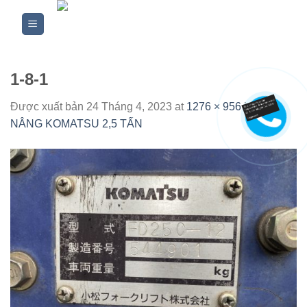
Skip
to
content
1-8-1
Được xuất bản
24 Tháng 4, 2023
at
1276 × 956
in
XE
NÂNG KOMATSU 2,5 TẤN