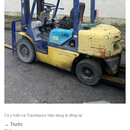
Cả ý kiến ​​và Trackbacks hiện đang bị đóng lại.
→
Trước