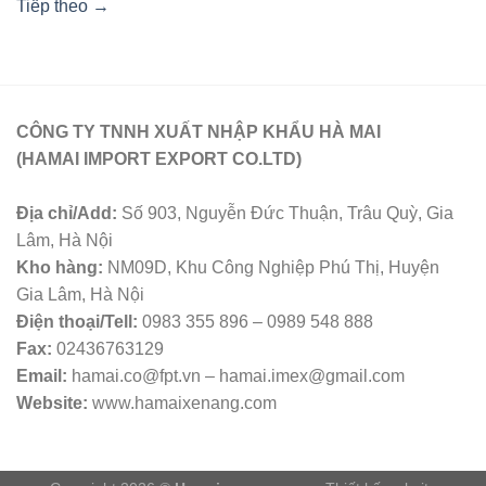
Tiếp theo
→
CÔNG TY TNNH XUẤT NHẬP KHẨU HÀ MAI
(HAMAI IMPORT EXPORT CO.LTD)
Địa chỉ/Add:
Số 903, Nguyễn Đức Thuận, Trâu Quỳ, Gia
Lâm, Hà Nội
Kho hàng:
NM09D, Khu Công Nghiệp Phú Thị, Huyện
Gia Lâm, Hà Nội
Điện thoại/Tell:
0983 355 896 – 0989 548 888
Fax:
02436763129
Email:
hamai.co@fpt.vn – hamai.imex@gmail.com
Website:
www.hamaixenang.com