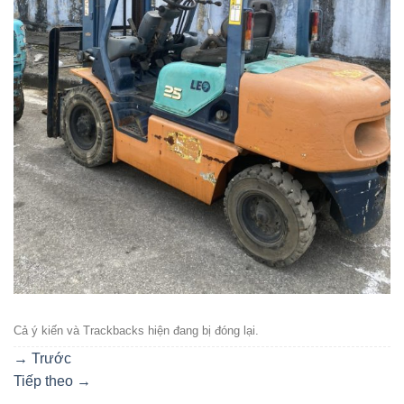
Cả ý kiến ​​và Trackbacks hiện đang bị đóng lại.
→
Trước
Tiếp theo
→