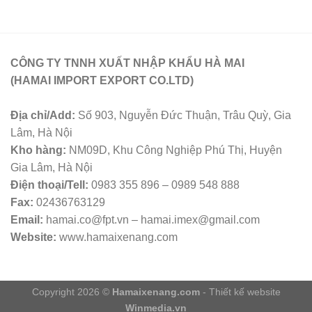
CÔNG TY TNNH XUẤT NHẬP KHẨU HÀ MAI
(HAMAI IMPORT EXPORT CO.LTD)
Địa chỉ/Add:
Số 903, Nguyễn Đức Thuận, Trâu Quỳ, Gia
Lâm, Hà Nội
Kho hàng:
NM09D, Khu Công Nghiệp Phú Thị, Huyện
Gia Lâm, Hà Nội
Điện thoại/Tell:
0983 355 896 – 0989 548 888
Fax:
02436763129
Email:
hamai.co@fpt.vn – hamai.imex@gmail.com
Website:
www.hamaixenang.com
Copyright 2026 ©
Hamaixenang.com
- Thiết kế website
Winmedia.vn