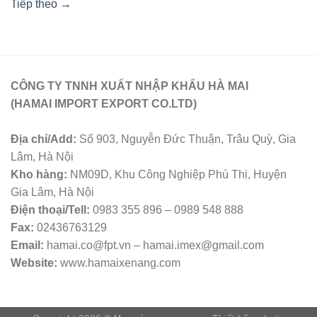
Tiếp theo
→
CÔNG TY TNNH XUẤT NHẬP KHẨU HÀ MAI
(HAMAI IMPORT EXPORT CO.LTD)
Địa chỉ/Add:
Số 903, Nguyễn Đức Thuận, Trâu Quỳ, Gia
Lâm, Hà Nội
Kho hàng:
NM09D, Khu Công Nghiệp Phú Thị, Huyện
Gia Lâm, Hà Nội
Điện thoại/Tell:
0983 355 896 – 0989 548 888
Fax:
02436763129
Email:
hamai.co@fpt.vn – hamai.imex@gmail.com
Website:
www.hamaixenang.com