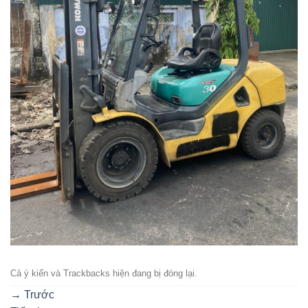
Cả ý kiến ​​và Trackbacks hiện đang bị đóng lại.
→
Trước