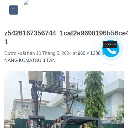
Skip
to
content
z5426167356744_1caf2a9698196b56ce
1
Được xuất bản
10 Tháng 5, 2024
at
960 × 1280
in
XE
NÂNG KOMATSU 3 TẤN