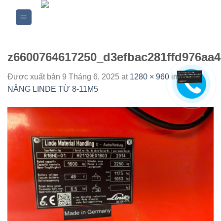
Skip
to
content
z6600764617250_d3efbac281ffd976aa
Được xuất bản
9 Tháng 6, 2025
at
1280 × 960
in
XE
NÂNG LINDE TỪ 8-11M5