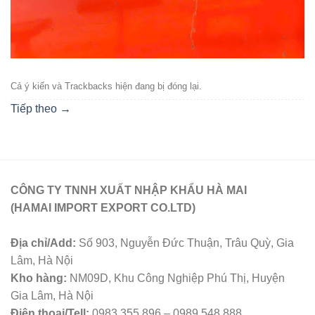
Cả ý kiến ​​và Trackbacks hiện đang bị đóng lại.
Tiếp theo
→
CÔNG TY TNNH XUẤT NHẬP KHẨU HÀ MAI
(HAMAI IMPORT EXPORT CO.LTD)
Địa chỉ/Add:
Số 903, Nguyễn Đức Thuận, Trâu Quỳ, Gia
Lâm, Hà Nội
Kho hàng:
NM09D, Khu Công Nghiệp Phú Thị, Huyện
Gia Lâm, Hà Nội
Điện thoại/Tell:
0983 355 896 – 0989 548 888