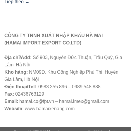
Tiếp theo
→
CÔNG TY TNNH XUẤT NHẬP KHẨU HÀ MAI
(HAMAI IMPORT EXPORT CO.LTD)
Địa chỉ/Add:
Số 903, Nguyễn Đức Thuận, Trâu Quỳ, Gia
Lâm, Hà Nội
Kho hàng:
NM09D, Khu Công Nghiệp Phú Thị, Huyện
Gia Lâm, Hà Nội
Điện thoại/Tell:
0983 355 896 – 0989 548 888
Fax:
02436763129
Email:
hamai.co@fpt.vn – hamai.imex@gmail.com
Website:
www.hamaixenang.com