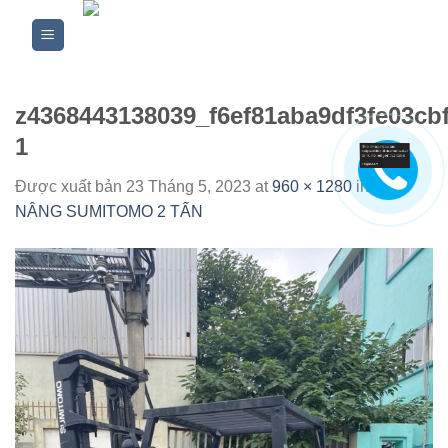
Skip
to
content
z4368443138039_f6ef81aba9df3fe03cb
1
Được xuất bản
23 Tháng 5, 2023
at
960 × 1280
in
XE
NÂNG SUMITOMO 2 TẤN