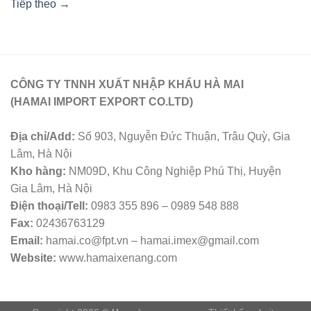
Tiếp theo
→
CÔNG TY TNNH XUẤT NHẬP KHẨU HÀ MAI
(HAMAI IMPORT EXPORT CO.LTD)
Địa chỉ/Add:
Số 903, Nguyễn Đức Thuận, Trâu Quỳ, Gia
Lâm, Hà Nội
Kho hàng:
NM09D, Khu Công Nghiệp Phú Thị, Huyện
Gia Lâm, Hà Nội
Điện thoại/Tell:
0983 355 896 – 0989 548 888
Fax:
02436763129
Email:
hamai.co@fpt.vn – hamai.imex@gmail.com
Website:
www.hamaixenang.com