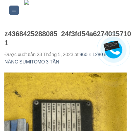
Skip
to
content
z4368425288085_24f3fd54a627401571
1
Được xuất bản
23 Tháng 5, 2023
at
960 × 1280
in
XE
NÂNG SUMITOMO 3 TẤN