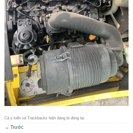
Cả ý kiến ​​và Trackbacks hiện đang bị đóng lại.
→
Trước