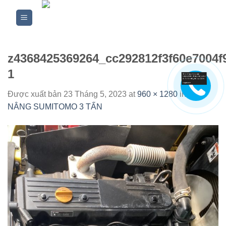
Skip
to
content
z4368425369264_cc292812f3f60e7004f
1
Được xuất bản
23 Tháng 5, 2023
at
960 × 1280
in
XE
NÂNG SUMITOMO 3 TẤN