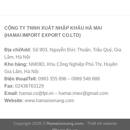
CÔNG TY TNNH XUẤT NHẬP KHẨU HÀ MAI
(HAMAI IMPORT EXPORT CO.LTD)
Địa chỉ/Add:
Số 903, Nguyễn Đức Thuận, Trâu Quỳ, Gia
Lâm, Hà Nội
Kho hàng:
NM09D, Khu Công Nghiệp Phú Thị, Huyện
Gia Lâm, Hà Nội
Điện thoại/Tell:
0983 355 896 – 0989 548 888
Fax:
02436763129
Email:
hamai.co@fpt.vn – hamai.imex@gmail.com
Website:
www.hamaixenang.com
Copyright 2026 ©
Hamaixenang.com
- Thiết kế website