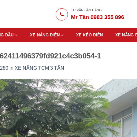
TƯ VẤN BÁN HÀNG
Mr Tân 0983 355 896
NG DẦU
XE NÂNG ĐIỆN
XE KÉO ĐIỆN
XE NÂNG 
62411496379fd921c4c3b054-1
1280
in
XE NÂNG TCM 3 TẤN