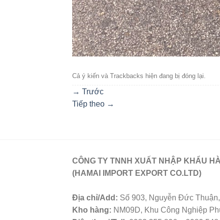
Cả ý kiến ​​và Trackbacks hiện đang bị đóng lại.
→
Trước
Tiếp theo
→
CÔNG TY TNNH XUẤT NHẬP KHẨU HÀ
(HAMAI IMPORT EXPORT CO.LTD)
Địa chỉ/Add:
Số 903, Nguyễn Đức Thuận, 
Kho hàng:
NM09D, Khu Công Nghiệp Phú 