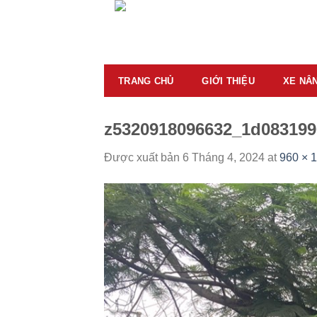
Skip
to
content
TRANG CHỦ
GIỚI THIỆU
XE NÂ
z5320918096632_1d083199
Được xuất bản
6 Tháng 4, 2024
at
960 × 