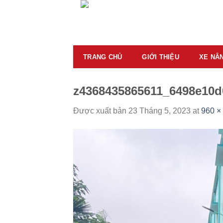
Skip
to
content
TRANG CHỦ
GIỚI THIỆU
XE NÂ
z4368435865611_6498e10d
Được xuất bản
23 Tháng 5, 2023
at
960 ×