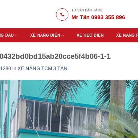
TƯ VẤN BÁN HÀNG
Mr Tân 0983 355 896
NG DẦU
XE NÂNG ĐIỆN
XE KÉO ĐIỆN
XE NÂNG 
0432bd0bd15ab20cce5f4b06-1-1
 1280
in
XE NÂNG TCM 3 TẤN