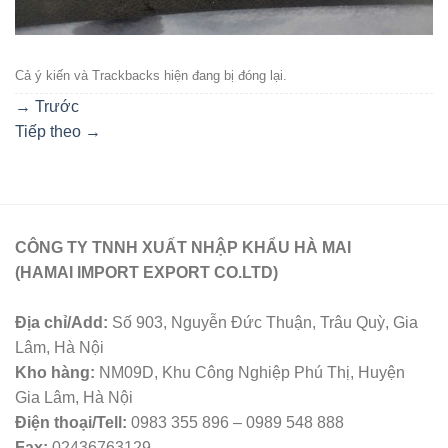
Cả ý kiến ​​và Trackbacks hiện đang bị đóng lại.
→
Trước
Tiếp theo
→
CÔNG TY TNNH XUẤT NHẬP KHẨU HÀ MAI
(HAMAI IMPORT EXPORT CO.LTD)
Địa chỉ/Add:
Số 903, Nguyễn Đức Thuận, Trâu Quỳ, Gia
Lâm, Hà Nội
Kho hàng:
NM09D, Khu Công Nghiệp Phú Thị, Huyện
Gia Lâm, Hà Nội
Điện thoại/Tell:
0983 355 896 – 0989 548 888
Fax:
02436763129