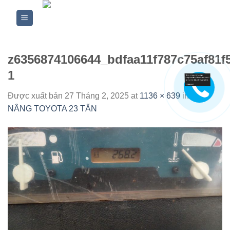
Skip
to
content
z6356874106644_bdfaa11f787c75af81f5
1
Được xuất bản
27 Tháng 2, 2025
at
1136 × 639
in
XE
NÂNG TOYOTA 23 TẤN