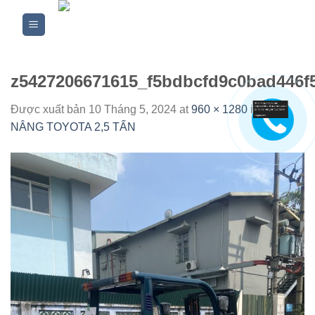
Skip
to
content
z5427206671615_f5bdbcfd9c0bad446f
Được xuất bản
10 Tháng 5, 2024
at
960 × 1280
in
XE
NÂNG TOYOTA 2,5 TẤN