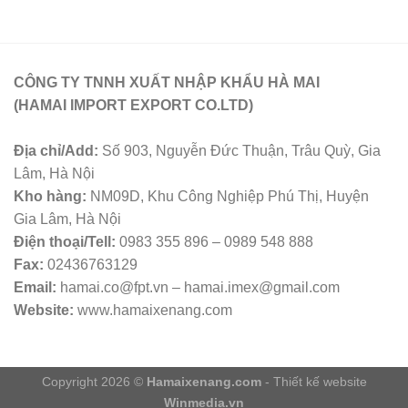
CÔNG TY TNNH XUẤT NHẬP KHẨU HÀ MAI
(HAMAI IMPORT EXPORT CO.LTD)
Địa chỉ/Add:
Số 903, Nguyễn Đức Thuận, Trâu Quỳ, Gia
Lâm, Hà Nội
Kho hàng:
NM09D, Khu Công Nghiệp Phú Thị, Huyện
Gia Lâm, Hà Nội
Điện thoại/Tell:
0983 355 896 – 0989 548 888
Fax:
02436763129
Email:
hamai.co@fpt.vn – hamai.imex@gmail.com
Website:
www.hamaixenang.com
Copyright 2026 ©
Hamaixenang.com
- Thiết kế website
Winmedia.vn