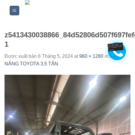
Skip
to
content
z5413430038866_84d52806d507f697fef
1
Được xuất bản
6 Tháng 5, 2024
at
960 × 1280
in
XE
NÂNG TOYOTA 3,5 TẤN