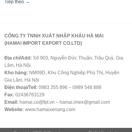
Tiếp theo
→
CÔNG TY TNNH XUẤT NHẬP KHẨU HÀ MAI
(HAMAI IMPORT EXPORT CO.LTD)
Địa chỉ/Add:
Số 903, Nguyễn Đức Thuận, Trâu Quỳ, Gia
Lâm, Hà Nội
Kho hàng:
NM09D, Khu Công Nghiệp Phú Thị, Huyện
Gia Lâm, Hà Nội
Điện thoại/Tell:
0983 355 896 – 0989 548 888
Fax:
02436763129
Email:
hamai.co@fpt.vn – hamai.imex@gmail.com
Website:
www.hamaixenang.com