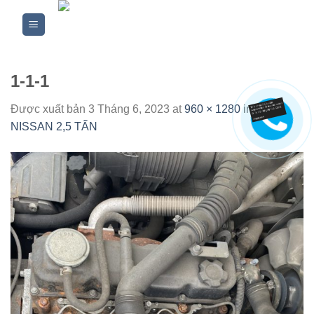
Skip
to
content
1-1-1
Được xuất bản
3 Tháng 6, 2023
at
960 × 1280
in
XE
NISSAN 2,5 TẤN