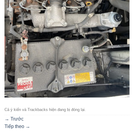
Cả ý kiến ​​và Trackbacks hiện đang bị đóng lại.
→
Trước
Tiếp theo
→