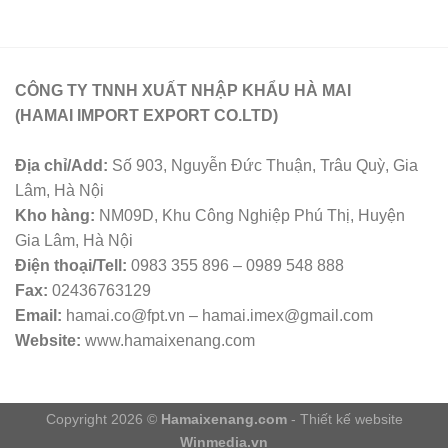
CÔNG TY TNNH XUẤT NHẬP KHẨU HÀ MAI
(HAMAI IMPORT EXPORT CO.LTD)
Địa chỉ/Add:
Số 903, Nguyễn Đức Thuận, Trâu Quỳ, Gia
Lâm, Hà Nội
Kho hàng:
NM09D, Khu Công Nghiệp Phú Thị, Huyện
Gia Lâm, Hà Nội
Điện thoại/Tell:
0983 355 896 – 0989 548 888
Fax:
02436763129
Email:
hamai.co@fpt.vn – hamai.imex@gmail.com
Website:
www.hamaixenang.com
Copyright 2026 ©
Hamaixenang.com
- Thiết kế website
Winmedia.vn