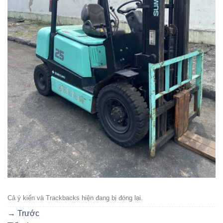
Cả ý kiến ​​và Trackbacks hiện đang bị đóng lại.
→
Trước