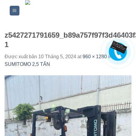
Skip
to
content
z5427271791659_b89a757f97f3d46403f
1
Được xuất bản
10 Tháng 5, 2024
at
960 × 1280
in
XE
SUMITOMO 2,5 TẤN