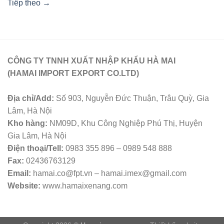
Tiếp theo
→
CÔNG TY TNNH XUẤT NHẬP KHẨU HÀ MAI
(HAMAI IMPORT EXPORT CO.LTD)
Địa chỉ/Add:
Số 903, Nguyễn Đức Thuận, Trâu Quỳ, Gia
Lâm, Hà Nội
Kho hàng:
NM09D, Khu Công Nghiệp Phú Thị, Huyện
Gia Lâm, Hà Nội
Điện thoại/Tell:
0983 355 896 – 0989 548 888
Fax:
02436763129
Email:
hamai.co@fpt.vn – hamai.imex@gmail.com
Website:
www.hamaixenang.com