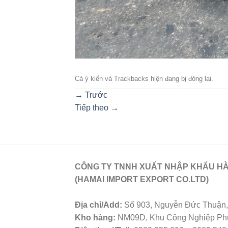
Cả ý kiến ​​và Trackbacks hiện đang bị đóng lại.
→
Trước
Tiếp theo
→
CÔNG TY TNNH XUẤT NHẬP KHẨU HÀ
(HAMAI IMPORT EXPORT CO.LTD)
Địa chỉ/Add:
Số 903, Nguyễn Đức Thuận, 
Kho hàng:
NM09D, Khu Công Nghiệp Phú 