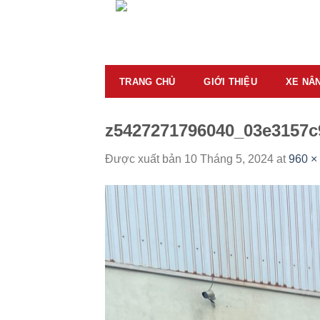
Skip
to
content
TRANG CHỦ
GIỚI THIỆU
XE NÂ
z5427271796040_03e3157c
Được xuất bản
10 Tháng 5, 2024
at
960 ×