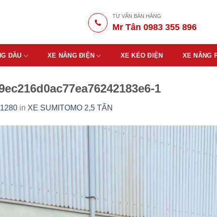
TƯ VẤN BÁN HÀNG
Mr Tân 0983 355 896
NG DẦU
XE NÂNG ĐIỆN
XE KÉO ĐIỆN
XE NÂNG 
9ec216d0ac77ea76242183e6-1
 1280
in
XE SUMITOMO 2,5 TẤN