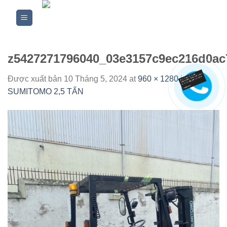
Skip
to
content
z5427271796040_03e3157c9ec216d0ac
Được xuất bản
10 Tháng 5, 2024
at
960 × 1280
in
XE
SUMITOMO 2,5 TẤN