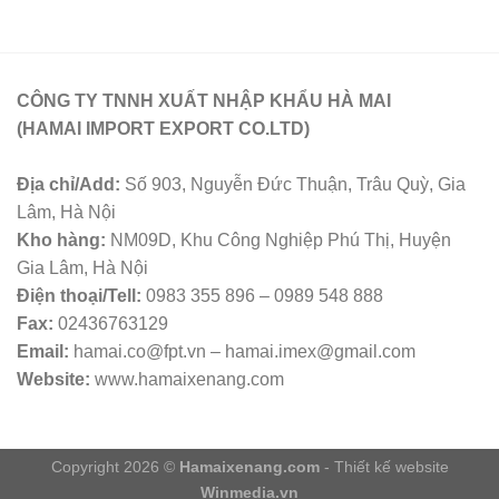
CÔNG TY TNNH XUẤT NHẬP KHẨU HÀ MAI
(HAMAI IMPORT EXPORT CO.LTD)
Địa chỉ/Add:
Số 903, Nguyễn Đức Thuận, Trâu Quỳ, Gia
Lâm, Hà Nội
Kho hàng:
NM09D, Khu Công Nghiệp Phú Thị, Huyện
Gia Lâm, Hà Nội
Điện thoại/Tell:
0983 355 896 – 0989 548 888
Fax:
02436763129
Email:
hamai.co@fpt.vn – hamai.imex@gmail.com
Website:
www.hamaixenang.com
Copyright 2026 ©
Hamaixenang.com
- Thiết kế website
Winmedia.vn