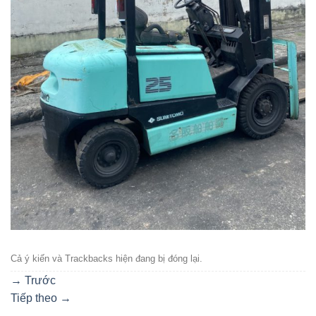
Cả ý kiến ​​và Trackbacks hiện đang bị đóng lại.
→
Trước
Tiếp theo
→