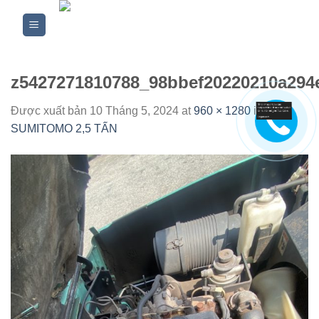
Skip
to
content
z5427271810788_98bbef20220210a294
Được xuất bản
10 Tháng 5, 2024
at
960 × 1280
in
XE
SUMITOMO 2,5 TẤN