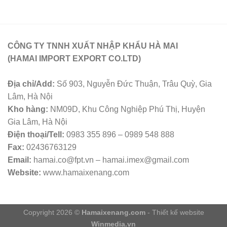
CÔNG TY TNNH XUẤT NHẬP KHẨU HÀ MAI
(HAMAI IMPORT EXPORT CO.LTD)
Địa chỉ/Add:
Số 903, Nguyễn Đức Thuận, Trâu Quỳ, Gia
Lâm, Hà Nội
Kho hàng:
NM09D, Khu Công Nghiệp Phú Thị, Huyện
Gia Lâm, Hà Nội
Điện thoại/Tell:
0983 355 896 – 0989 548 888
Fax:
02436763129
Email:
hamai.co@fpt.vn – hamai.imex@gmail.com
Website:
www.hamaixenang.com
Copyright 2026 ©
Hamaixenang.com
- Thiết kế website
Winmedia.vn