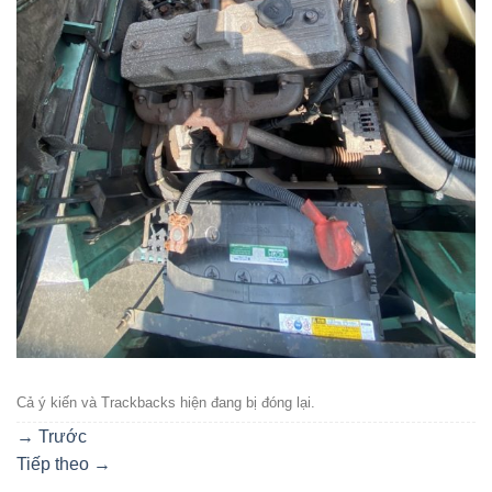
Cả ý kiến ​​và Trackbacks hiện đang bị đóng lại.
→
Trước
Tiếp theo
→