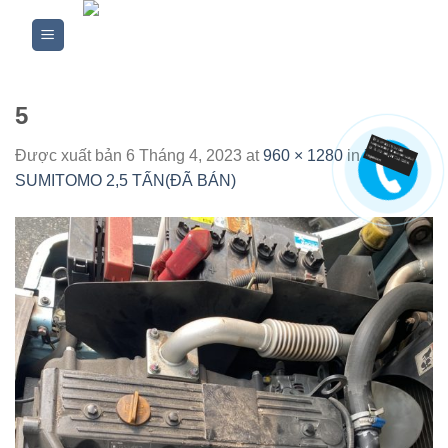
Skip
to
content
5
Được xuất bản
6 Tháng 4, 2023
at
960 × 1280
in
XE
SUMITOMO 2,5 TẤN(ĐÃ BÁN)