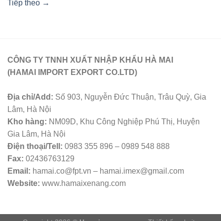
Tiếp theo
→
CÔNG TY TNNH XUẤT NHẬP KHẨU HÀ MAI
(HAMAI IMPORT EXPORT CO.LTD)
Địa chỉ/Add:
Số 903, Nguyễn Đức Thuận, Trâu Quỳ, Gia
Lâm, Hà Nội
Kho hàng:
NM09D, Khu Công Nghiệp Phú Thị, Huyện
Gia Lâm, Hà Nội
Điện thoại/Tell:
0983 355 896 – 0989 548 888
Fax:
02436763129
Email:
hamai.co@fpt.vn – hamai.imex@gmail.com
Website:
www.hamaixenang.com