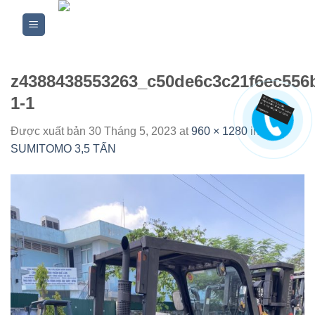
Skip
to
content
z4388438553263_c50de6c3c21f6ec556
1-1
Được xuất bản
30 Tháng 5, 2023
at
960 × 1280
in
XE
SUMITOMO 3,5 TẤN