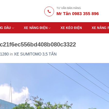
TƯ VẤN BÁN HÀNG
Mr Tân 0983 355 896
NG DẦU
XE NÂNG ĐIỆN
XE KÉO ĐIỆN
XE NÂNG 
c21f6ec556bd408b080c3322
 1280
in
XE SUMITOMO 3,5 TẤN