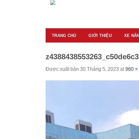
Skip
to
content
TRANG CHỦ
GIỚI THIỆU
XE NÂ
z4388438553263_c50de6c3
Được xuất bản
30 Tháng 5, 2023
at
960 ×