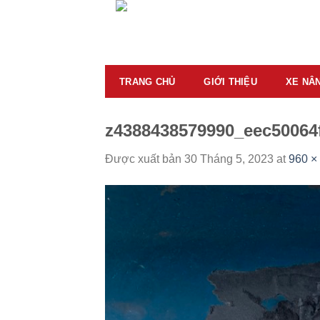
Skip
to
content
TRANG CHỦ
GIỚI THIỆU
XE NÂ
z4388438579990_eec50064
Được xuất bản
30 Tháng 5, 2023
at
960 ×