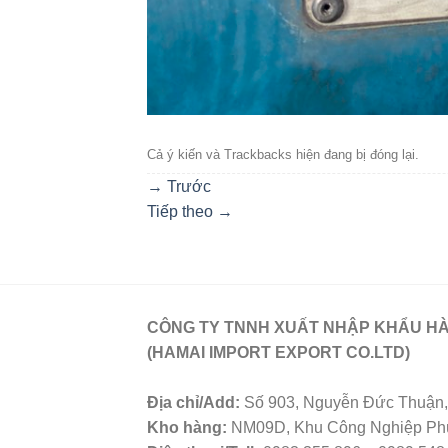
Cả ý kiến ​​và Trackbacks hiện đang bị đóng lại.
→
Trước
Tiếp theo
→
CÔNG TY TNNH XUẤT NHẬP KHẨU HÀ
(HAMAI IMPORT EXPORT CO.LTD)
Địa chỉ/Add:
Số 903, Nguyễn Đức Thuận, 
Kho hàng:
NM09D, Khu Công Nghiệp Phú 