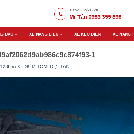
TƯ VẤN BÁN HÀNG
Mr Tân 0983 355 896
NG DẦU
XE NÂNG ĐIỆN
XE KÉO ĐIỆN
XE NÂNG 
f9af2062d9ab986c9c874f93-1
 1280
in
XE SUMITOMO 3,5 TẤN