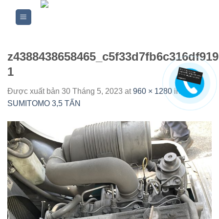
Skip
to
content
z4388438658465_c5f33d7fb6c316df91
1
Được xuất bản
30 Tháng 5, 2023
at
960 × 1280
in
XE
SUMITOMO 3,5 TẤN