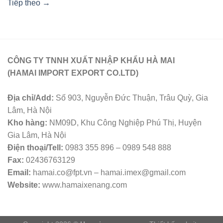
Tiếp theo
→
CÔNG TY TNNH XUẤT NHẬP KHẨU HÀ MAI
(HAMAI IMPORT EXPORT CO.LTD)
Địa chỉ/Add:
Số 903, Nguyễn Đức Thuận, Trâu Quỳ, Gia
Lâm, Hà Nội
Kho hàng:
NM09D, Khu Công Nghiệp Phú Thị, Huyện
Gia Lâm, Hà Nội
Điện thoại/Tell:
0983 355 896 – 0989 548 888
Fax:
02436763129
Email:
hamai.co@fpt.vn – hamai.imex@gmail.com
Website:
www.hamaixenang.com