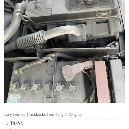
Cả ý kiến ​​và Trackbacks hiện đang bị đóng lại.
→
Trước