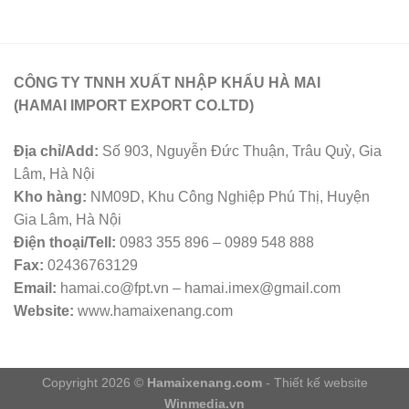
CÔNG TY TNNH XUẤT NHẬP KHẨU HÀ MAI
(HAMAI IMPORT EXPORT CO.LTD)
Địa chỉ/Add:
Số 903, Nguyễn Đức Thuận, Trâu Quỳ, Gia
Lâm, Hà Nội
Kho hàng:
NM09D, Khu Công Nghiệp Phú Thị, Huyện
Gia Lâm, Hà Nội
Điện thoại/Tell:
0983 355 896 – 0989 548 888
Fax:
02436763129
Email:
hamai.co@fpt.vn – hamai.imex@gmail.com
Website:
www.hamaixenang.com
Copyright 2026 ©
Hamaixenang.com
- Thiết kế website
Winmedia.vn