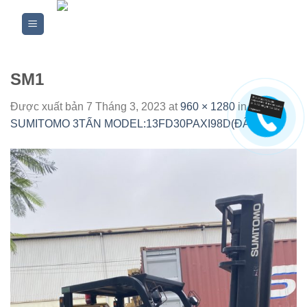
Skip
to
content
SM1
Được xuất bản
7 Tháng 3, 2023
at
960 × 1280
in
XE
SUMITOMO 3TẤN MODEL:13FD30PAXI98D(ĐÃ BÁN)