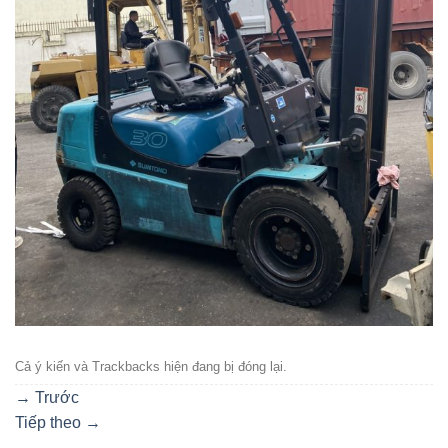
Cả ý kiến ​​và Trackbacks hiện đang bị đóng lại.
→
Trước
Tiếp theo
→